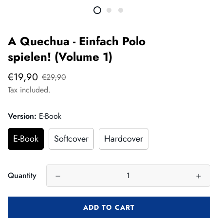
A Quechua - Einfach Polo
spielen! (Volume 1)
Sale
Regular
€19,90
€29,90
price
price
Tax included.
Version:
E-Book
E-Book
Softcover
Hardcover
Quantity
ADD TO CART